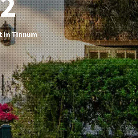
2
t in Tinnum